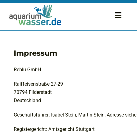
Zum
Inhalt
Toggl
springen
Navig
Startseite
Impressum
Wasserwerte
Reblu GmbH
Reinigung & Pflege
Raiffeisenstraße 27-29
Technik & Zubehör
70794 Filderstadt
Deutschland
Wasserteststreifen
Geschäftsführer: Isabel Stein, Martin Stein, Adresse sieh
Registergericht: Amtsgericht Stuttgart