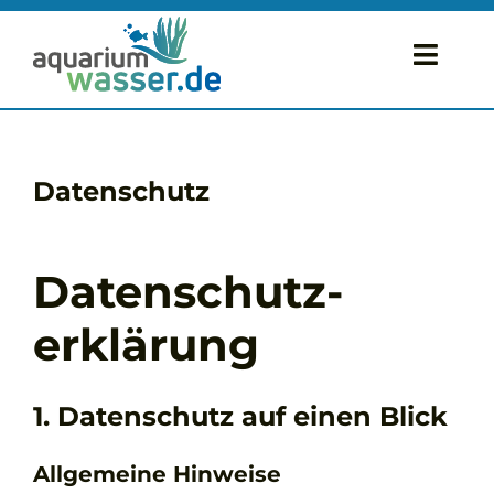
Zum
Inhalt
Toggl
springen
Navig
Startseite
Datenschutz
Wasserwerte
Reinigung & Pflege
Datenschutz­
Technik & Zubehör
erklärung
Wasserteststreifen
1. Datenschutz auf einen Blick
Allgemeine Hinweise